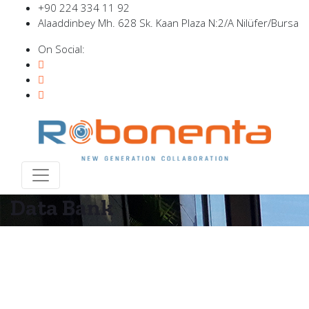
+90 224 334 11 92
Alaaddinbey Mh. 628 Sk. Kaan Plaza N:2/A Nilüfer/Bursa
On Social:
Data Bank